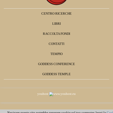
CENTRO RICERCHE
LIBRI
RACCOLTA FONDI
CONTATTI
TEMPIO
GODDESS CONFERENCE
GODDESS TEMPLE
youhost
Navigare questo sito potrebbe generare cookie sul tuo computer, leggi la
Coo