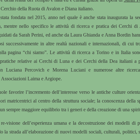
 Cerchio della Ruota di Avalon e Diana italiano.
stata fondata nel 2015, anno nel quale è anche stata inaugurata la s
 mentre nello specifico le attività di ricerca e pratica dei Cerchi d
a guidati da Sarah Perini, ed anche da Laura Ghianda e Anna Bordin hann
i successivamente in altre realtà nazionali e internazionali, di cui t
 alla pagina “chi siamo”. Le attività di ricerca a Torino e in Italia son
 pratiche relative ai Cerchi di Luna e dei Cerchi della Dea italiani a 
on Luciana Percovich e Morena Luciani e numerose altre ricercat
le Associazioni Laima e Argiope.
le favorire l’incremento dell’interesse verso le antiche culture orienta
ri matricentrici al centro della struttura sociale; la conoscenza della sp
n sempre maggiore equilibrio tra i generi e della creazione di una spiritu
re-visione dell’esperienza umana e la decostruzione dei modelli di p
o la strada all’elaborazione di nuovi modelli sociali, culturali, politici, s