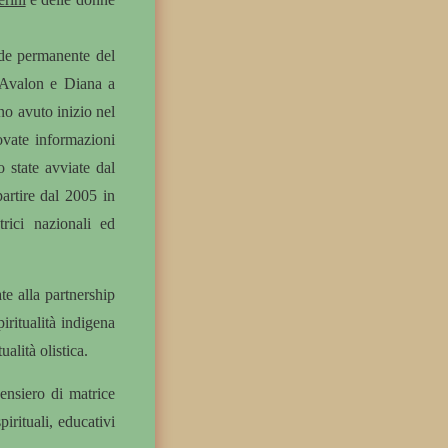
ede permanente del
i Avalon e Diana a
o avuto inizio nel
rovate informazioni
o state avviate dal
partire dal 2005 in
rici nazionali ed
te alla partnership
iritualità indigena
alità olistica.
ensiero di matrice
pirituali, educativi