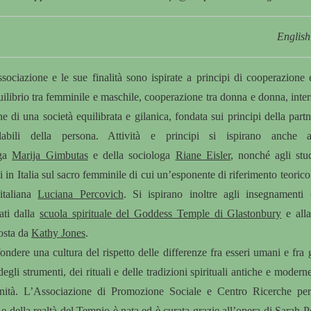
English
ssociazione e le sue finalità sono ispirate a principi di cooperazione 
uilibrio tra femminile e maschile, cooperazione tra donna e donna, int
e di una società equilibrata e gilanica, fondata sui principi della partn
iolabili della persona. Attività e principi si ispirano anche a
oga
Marija Gimbutas
e della sociologa
Riane Eisler
, nonché agli stud
i in Italia sul sacro femminile di cui un’esponente di riferimento teorico
 italiana
Luciana Percovich
. Si ispirano inoltre agli insegnamenti 
ati dalla
scuola spirituale del Goddess Temple di Glastonbury
e alla
osta da
Kathy Jones
.
ondere una cultura del rispetto delle differenze fra esseri umani e fra 
egli strumenti, dei rituali e delle tradizioni spirituali antiche e modern
anità.
L’Associazione di Promozione Sociale e Centro Ricerche per 
 della realtà del Tempio è nata ed è curata grazie all’opera di
Sarah Pe