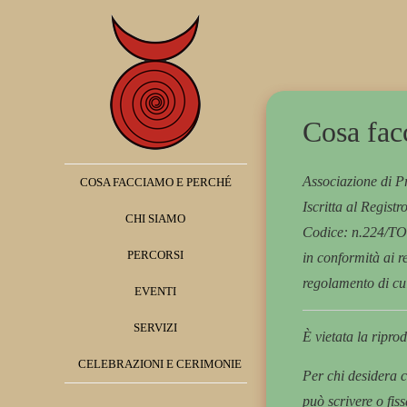
Cosa fac
Associazione di P
COSA FACCIAMO E PERCHÉ
Iscritta al Regist
CHI SIAMO
Codice: n.224/TO
PERCORSI
in conformità ai re
regolamento di cu
EVENTI
SERVIZI
È vietata la ripro
CELEBRAZIONI E CERIMONIE
Per chi desidera c
può scrivere o fi