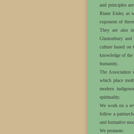
and principles ar
Riane Eisler, as 
exponent of theor
They are also in
Glastonbury and 
culture based on 
knowledge of the i
humanity.
The Association w
which place mothe
modern indigenou
spirituality.
We work on a rev
follow a patriarch
and formative mod
We promote: