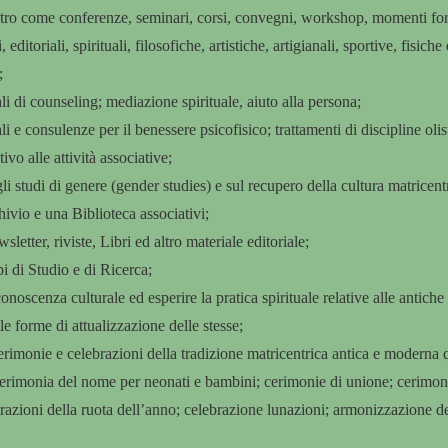
tro come conferenze, seminari, corsi, convegni, workshop, momenti form
i, editoriali, spirituali, filosofiche, artistiche, artigianali, sportive, fisiche
;
li di counseling; mediazione spirituale, aiuto alla persona;
li e consulenze per il benessere psicofisico; trattamenti di discipline olis
tivo alle attività associative;
li studi di genere (gender studies) e sul recupero della cultura matricent
hivio e una Biblioteca associativi;
sletter, riviste, Libri ed altro materiale editoriale;
pi di Studio e di Ricerca;
conoscenza culturale ed esperire la pratica spirituale relative alle antiche
le forme di attualizzazione delle stesse;
erimonie e celebrazioni della tradizione matricentrica antica e moderna 
 cerimonia del nome per neonati e bambini; cerimonie di unione; cerimo
razioni della ruota dell’anno; celebrazione lunazioni; armonizzazione de