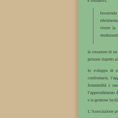
e formativi;
favorendo 
riferiment
vivere la 
strutturand
la creazione di un
persone rispetto a
lo sviluppo di u
confrontarsi, l’a
femminilità e mas
l’apprendimento d
e la gestione facil
L’Associazione p