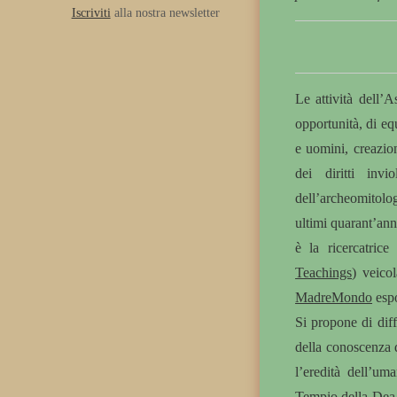
Iscriviti
alla nostra newsletter
Le attività dell’A
opportunità, di eq
e uomini, creazion
dei diritti inv
dell’archeomitol
ultimi quarant’ann
è la ricercatrice
Teachings
) veicol
MadreMondo
esp
Si propone di diff
della conoscenza d
l’eredità dell’um
Tempio della Dea e