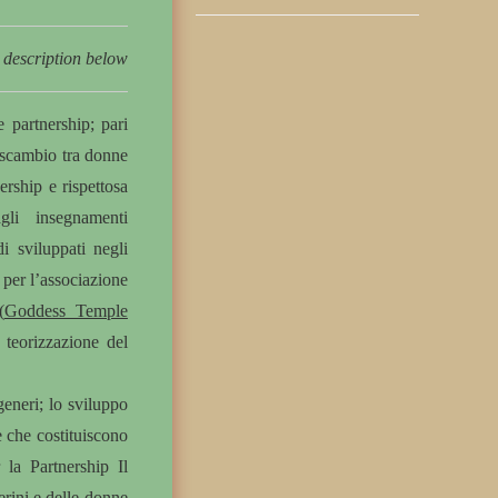
 description below
e partnership; pari
erscambio tra donne
ership e rispettosa
gli insegnamenti
i sviluppati negli
 per l’associazione
(
Goddess Temple
 teorizzazione del
generi; lo sviluppo
e che costituiscono
la Partnership Il
rini
e delle donne