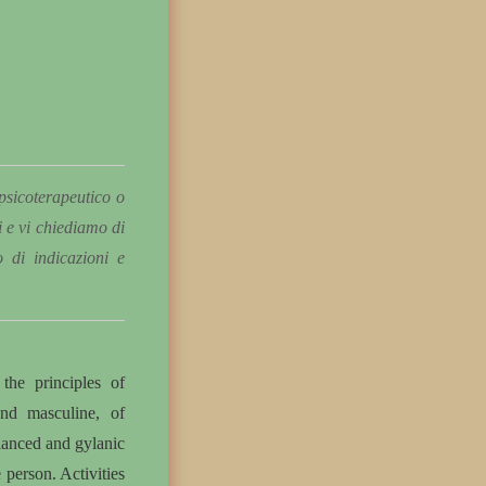
 psicoterapeutico o
i e vi chiediamo di
o di indicazioni e
the principles of
and masculine, of
anced and gylanic
 person. Activities