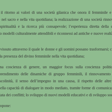
il ritorno ai valori di una società gilanica che onora il femminile e 
o nel sacro e nella vita quotidiana; la realizzazione di una società rin
spiritualità e la ricerca più consapevole; l’esperienza diretta della 
o modelli culturalmente attendibili e riconnessi ad antiche e nuove realt
 vissuto attraverso il quale le donne e gli uomini possano trasformarsi; 
lla presenza del divino femminile nella vita quotidiana;
na coscienza di genere, un maggior focus sulla coscienza politic
pprendimento delle dinamiche di gruppo femminili, il rinnovamento 
colinità, il senso dell’impegno in una causa, il rispetto delle alt
ella capacità di dialogare in modo mediato, tramite forme di comunica
itata dei conflitti; lo sviluppo di nuovi modelli educativi e di sviluppo s
ropone: