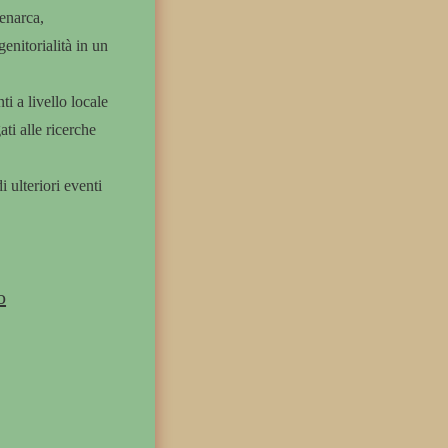
menarca,
enitorialità in un
ti a livello locale
ati alle ricerche
 ulteriori eventi
o