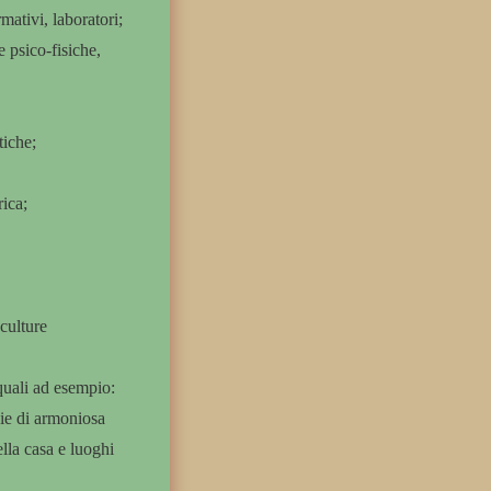
ativi, laboratori;
 e psico-fisiche,
tiche;
rica;
 culture
quali ad esempio:
nie di armoniosa
lla casa e luoghi