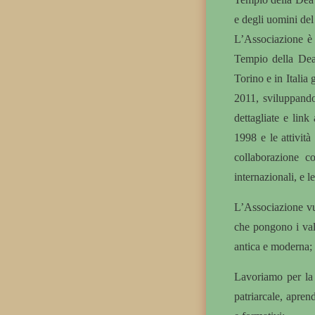
e degli uomini del
L’Associazione è 
Tempio della Dea,
Torino e in Itali
2011, sviluppandos
dettagliate e link
1998 e le attività
collaborazione c
internazionali, e 
L’Associazione vuo
che pongono i valo
antica e moderna; u
Lavoriamo per la 
patriarcale, aprend