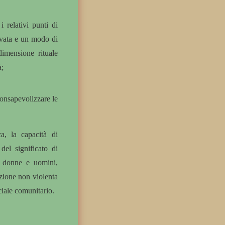
i relativi punti di
novata e un modo di
dimensione rituale
à;
consapevolizzare le
a, la capacità di
del significato di
re donne e uomini,
zione non violenta
ociale comunitario.