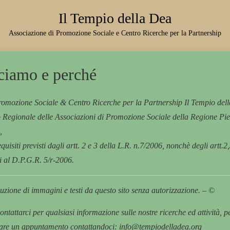
Il Tempio della Dea
Associazione di Promozione Sociale e Centro Ricerche per la Partnership
ciamo e perché
romozione Sociale & Centro Ricerche per la Partnership Il Tempio del
ro Regionale delle Associazioni di Promozione Sociale della Regione Pi
,
quisiti previsti dagli artt. 2 e 3 della L.R. n.7/2006, nonchè degli artt.2
i al D.P.G.R. 5/r-2006.
duzione di immagini e testi da questo sito senza autorizzazione. – ©
ontattarci per qualsiasi informazione sulle nostre ricerche ed attività, p
ssare un appuntamento contattandoci: info@tempiodelladea.org