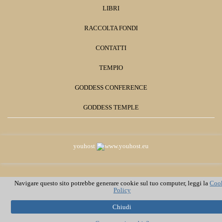
LIBRI
RACCOLTA FONDI
CONTATTI
TEMPIO
GODDESS CONFERENCE
GODDESS TEMPLE
youhost
Navigare questo sito potrebbe generare cookie sul tuo computer, leggi la
Coo
Policy
Chiudi